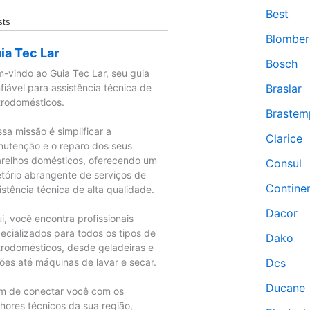
Best
sts
Blomber
ia Tec Lar
Bosch
-vindo ao Guia Tec Lar, seu guia
fiável para assistência técnica de
Braslar
trodomésticos.
Brastem
sa missão é simplificar a
Clarice
utenção e o reparo dos seus
relhos domésticos, oferecendo um
Consul
etório abrangente de serviços de
Continen
istência técnica de alta qualidade.
Dacor
i, você encontra profissionais
ecializados para todos os tipos de
Dako
trodomésticos, desde geladeiras e
ões até máquinas de lavar e secar.
Dcs
Ducane
m de conectar você com os
hores técnicos da sua região,