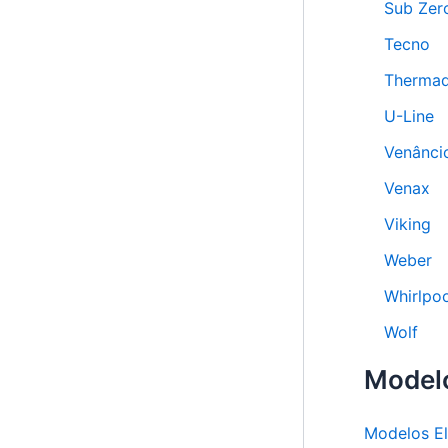
Sub Zer
Tecno
Therma
U-Line
Venânci
Venax
Viking
Weber
Whirlpoo
Wolf
Model
Modelos E