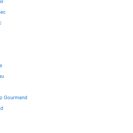
ux
mec
c
e
au
mp Gourmand
nd