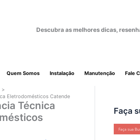
Descubra as melhores dicas, resenh
Quem Somos
Instalação
Manutenção
Fale 
o
ica Eletrodomésticos Catende
cia Técnica
Faça s
omésticos
e