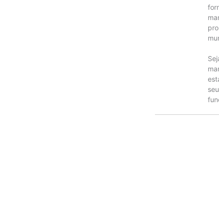
for
man
pro
mun
Sej
man
est
seu
fun