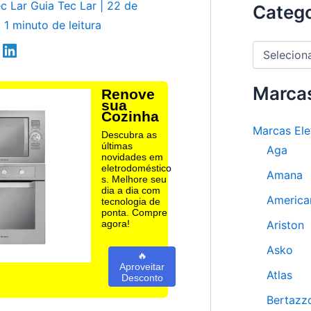
ec Lar
Guia Tec Lar
|
22 de
Catego
|
1 minuto de leitura
C
a
t
e
Marca
Renove
g
sua
Cozinha
o
Marcas Ele
r
Descubra as
i
últimas
Aga
novidades em
a
eletrodoméstico
s
Amana
s. Melhore seu
dia a dia com
America
tecnologia de
ponta. Compre
Ariston
agora!
Asko
🔥
Aproveitar
Atlas
Desconto
Bertazz