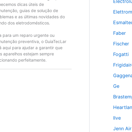
Electrol
necemos dicas úteis de
utenção, guias de solução de
Elettro
blemas e as últimas novidades do
Esmalte
do dos eletrodomésticos.
Faber
a para um reparo urgente ou
utenção preventiva, o GuiaTecLar
Fischer
á aqui para ajudar a garantir que
s aparelhos estejam sempre
Fogatti
cionando perfeitamente.
Frigidair
Gaggen
Ge
Braste
Heartla
Ilve
Jenn Air