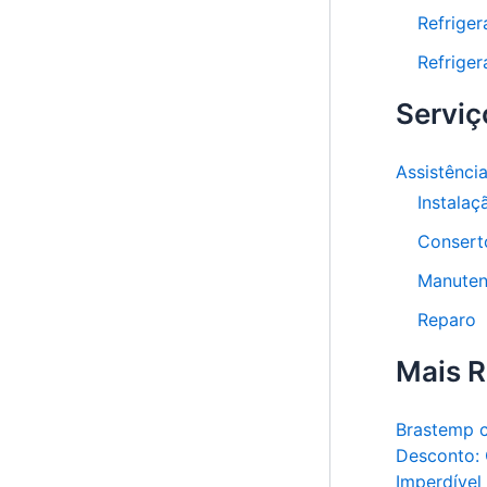
Refriger
Refriger
Serviç
Assistênci
Instalaç
Consert
Manute
Reparo
Mais 
Brastemp 
Desconto:
Imperdíve