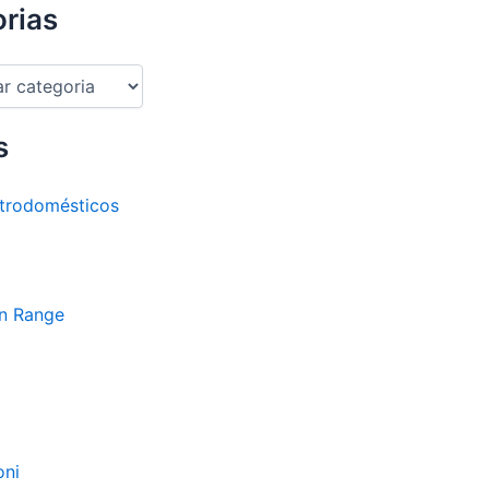
rias
s
trodomésticos
n Range
oni