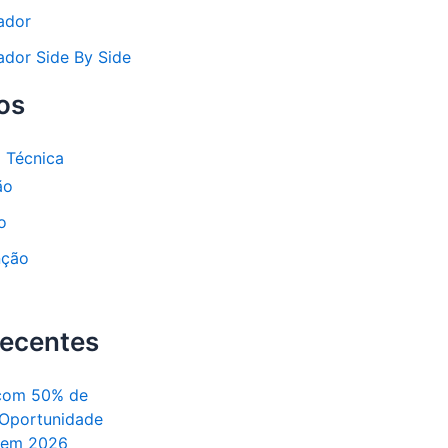
ador
ador Side By Side
os
a Técnica
ão
o
nção
Recentes
com 50% de
 Oportunidade
l em 2026