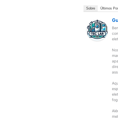
Sobre
Últimos Po
Gu
Bem
con
ele
Nos
man
apa
dir
ass
Aqu
esp
ele
fog
Alé
mel