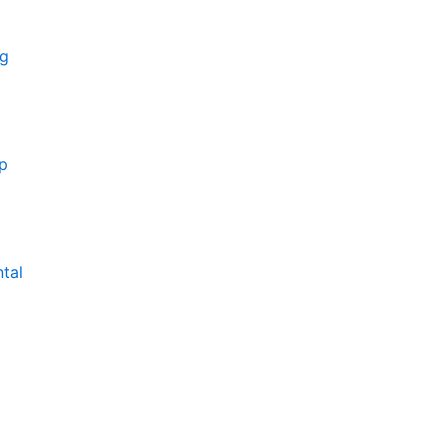
g
p
tal