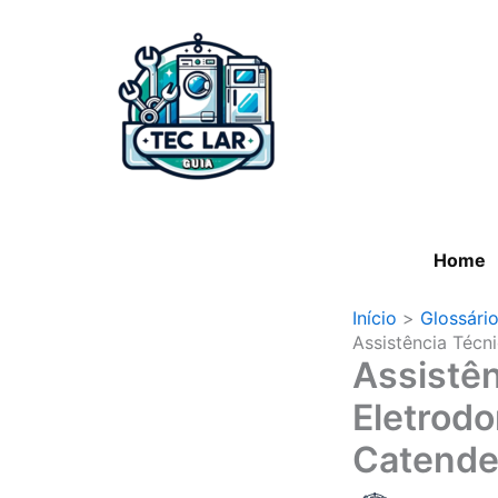
Ir
para
o
conteúdo
Home
Início
Glossári
Assistência Técn
Assistên
Eletrod
Catend