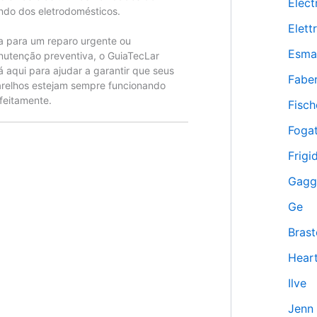
Elect
do dos eletrodomésticos.
Elet
a para um reparo urgente ou
Esma
utenção preventiva, o GuiaTecLar
á aqui para ajudar a garantir que seus
Fabe
relhos estejam sempre funcionando
feitamente.
Fisch
Fogat
Frigi
Gagg
Ge
Bras
Hear
Ilve
Jenn 