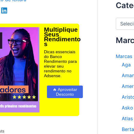
Cate
C
a
Multiplique
t
Seus
Rendimento
e
Mar
s
g
o
Dicas essenciais
Marcas 
r
do Banco
Rendimento para
i
Aga
elevar seu
a
rendimento no
s
Ama
Adsense.
Amer
🔥 Aproveitar
Desconto
Arist
Asko
Atlas
Berta
sts