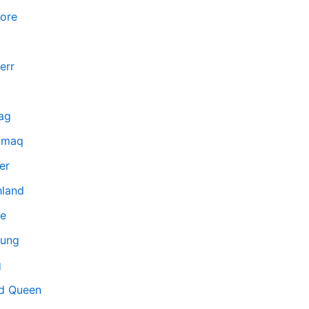
ore
err
ag
lmaq
er
hland
ce
ung
g
d Queen