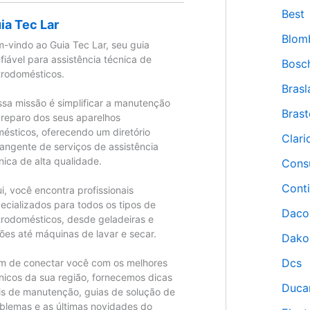
Best
ia Tec Lar
Blom
-vindo ao Guia Tec Lar, seu guia
fiável para assistência técnica de
Bosc
trodomésticos.
Brasl
sa missão é simplificar a manutenção
Bras
 reparo dos seus aparelhos
ésticos, oferecendo um diretório
Clari
angente de serviços de assistência
nica de alta qualidade.
Cons
Conti
i, você encontra profissionais
ecializados para todos os tipos de
Daco
trodomésticos, desde geladeiras e
ões até máquinas de lavar e secar.
Dako
Dcs
m de conectar você com os melhores
nicos da sua região, fornecemos dicas
Duca
is de manutenção, guias de solução de
blemas e as últimas novidades do