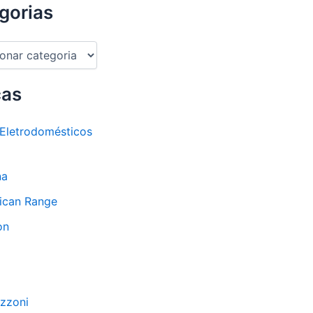
gorias
cas
Eletrodomésticos
na
ican Range
on
zzoni