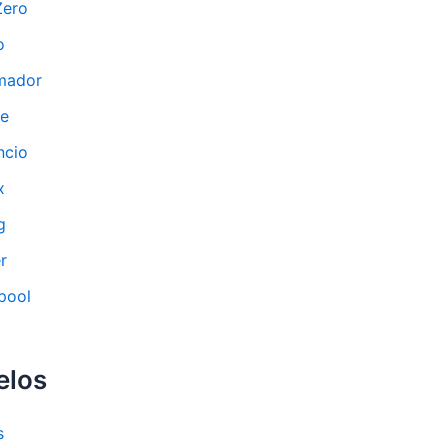
Zero
o
mador
ne
ncio
x
g
r
pool
elos
s