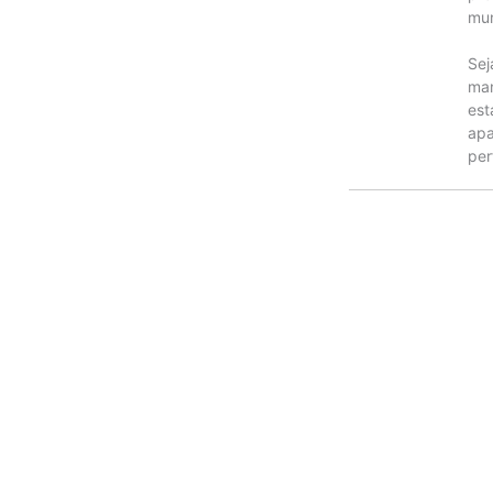
mun
Sej
man
est
apa
per