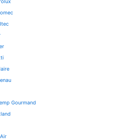
rolux
tromec
ltec
r
er
ti
daire
enau
temp Gourmand
tland
Air