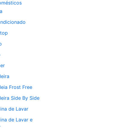
omésticos
a
ondicionado
top
o
o
er
eira
eia Frost Free
eira Side By Side
ina de Lavar
ina de Lavar e
r