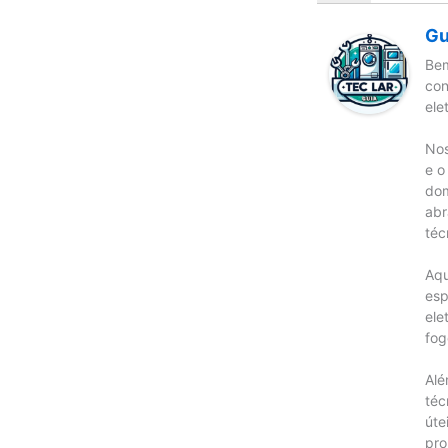
Gu
Bem
con
ele
Nos
e o
dom
abr
téc
Aqu
esp
ele
fog
Alé
téc
úte
pro