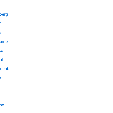
berg
h
ar
temp
ce
ul
nental
r
ne