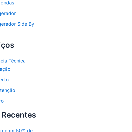
oondas
gerador
gerador Side By
iços
ncia Técnica
lação
erto
tenção
ro
 Recentes
mp com 50% de