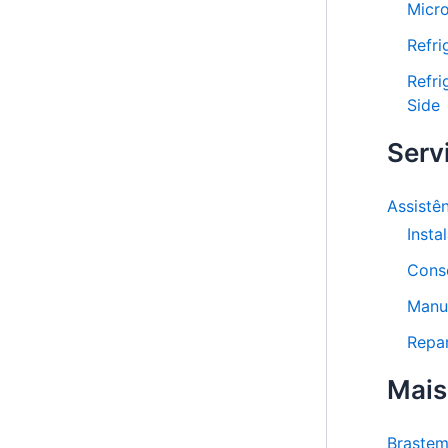
Micr
Refri
Refri
Side
Serv
Assistê
Insta
Cons
Manu
Repa
Mais
Braste