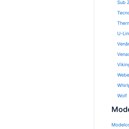
Sub 
Tecn
Ther
U-Li
Venâ
Vena
Vikin
Webe
Whirl
Wolf
Mod
Modelo