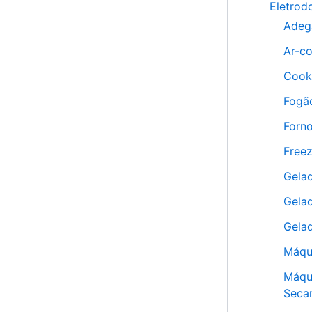
Eletrod
Adeg
Ar-c
Cook
Fogã
Forn
Freez
Gelad
Gelad
Gelad
Máqu
Máqu
Seca