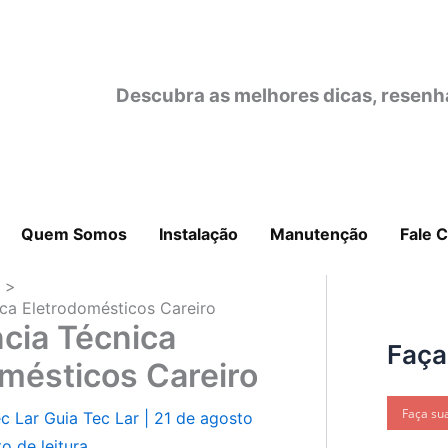
Descubra as melhores dicas, resenh
Quem Somos
Instalação
Manutenção
Fale 
o
ica Eletrodomésticos Careiro
cia Técnica
Faça
mésticos Careiro
ec Lar
Guia Tec Lar
|
21 de agosto
o de leitura