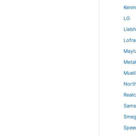
Kenm
LG
Liebh
Lofra
Mayt
Meta
Muell
Nort
Real
Sams
Sme
Spee