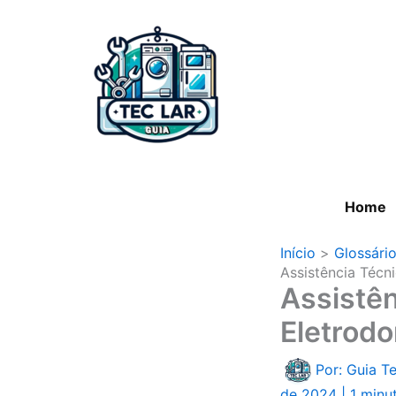
Ir
para
o
conteúdo
Home
Início
Glossári
Assistência Técn
Assistên
Eletrodo
Por: Guia T
de 2024
|
1 minut