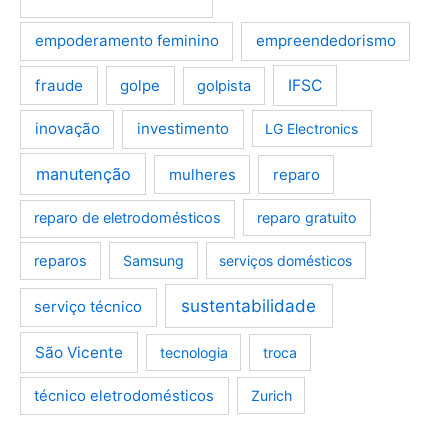
empoderamento feminino
empreendedorismo
fraude
golpe
IFSC
golpista
inovação
investimento
LG Electronics
manutenção
mulheres
reparo
reparo de eletrodomésticos
reparo gratuito
reparos
Samsung
serviços domésticos
sustentabilidade
serviço técnico
São Vicente
tecnologia
troca
técnico eletrodomésticos
Zurich