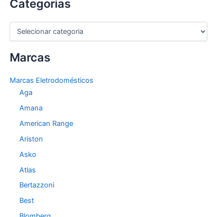
Categorias
C
a
t
Marcas
e
g
o
Marcas Eletrodomésticos
r
Aga
i
a
Amana
s
American Range
Ariston
Asko
Atlas
Bertazzoni
Best
Blomberg