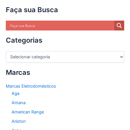
Faça sua Busca
Categorias
C
a
t
Marcas
e
g
o
Marcas Eletrodomésticos
r
Aga
i
a
Amana
s
American Range
Ariston