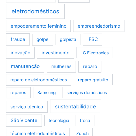
eletrodomésticos
empoderamento feminino
empreendedorismo
fraude
golpe
IFSC
golpista
inovação
investimento
LG Electronics
manutenção
mulheres
reparo
reparo de eletrodomésticos
reparo gratuito
reparos
Samsung
serviços domésticos
sustentabilidade
serviço técnico
São Vicente
tecnologia
troca
técnico eletrodomésticos
Zurich