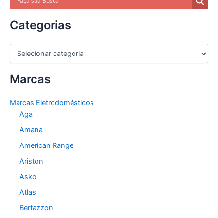
Categorias
C
a
t
Marcas
e
g
o
Marcas Eletrodomésticos
r
Aga
i
a
Amana
s
American Range
Ariston
Asko
Atlas
Bertazzoni