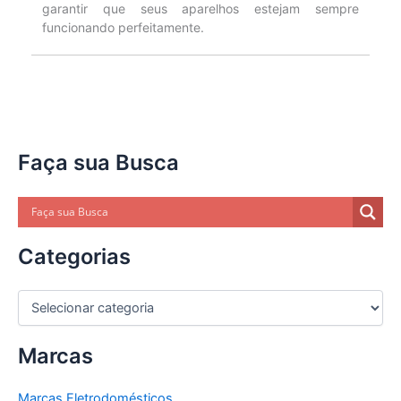
garantir que seus aparelhos estejam sempre
funcionando perfeitamente.
Faça sua Busca
Categorias
C
a
t
Marcas
e
g
o
Marcas Eletrodomésticos