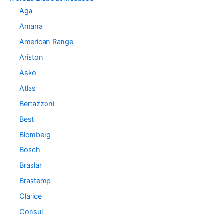
r
Aga
i
a
Amana
s
American Range
Ariston
Asko
Atlas
Bertazzoni
Best
Blomberg
Bosch
Braslar
Brastemp
Clarice
Consul