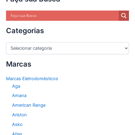
Categorias
C
a
t
Marcas
e
g
o
Marcas Eletrodomésticos
r
Aga
i
a
Amana
s
American Range
Ariston
Asko
Atlas