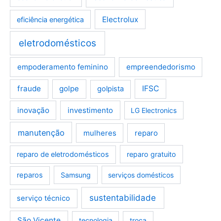
Electrolux
eficiência energética
eletrodomésticos
empoderamento feminino
empreendedorismo
fraude
golpe
IFSC
golpista
inovação
investimento
LG Electronics
manutenção
mulheres
reparo
reparo de eletrodomésticos
reparo gratuito
reparos
Samsung
serviços domésticos
sustentabilidade
serviço técnico
São Vicente
tecnologia
troca