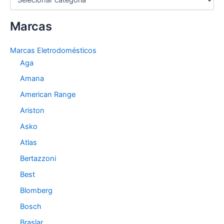
a
t
Marcas
e
g
o
Marcas Eletrodomésticos
r
Aga
i
a
Amana
s
American Range
Ariston
Asko
Atlas
Bertazzoni
Best
Blomberg
Bosch
Braslar