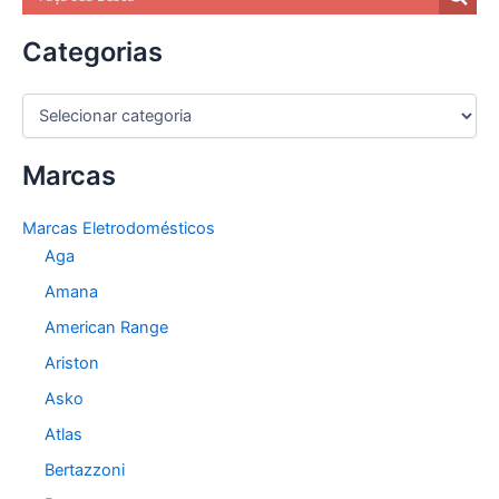
Categorias
C
a
t
Marcas
e
g
o
Marcas Eletrodomésticos
r
Aga
i
a
Amana
s
American Range
Ariston
Asko
Atlas
Bertazzoni