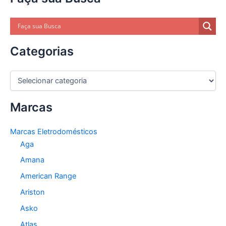
Categorias
C
a
t
Marcas
e
g
o
Marcas Eletrodomésticos
r
Aga
i
a
Amana
s
American Range
Ariston
Asko
Atlas