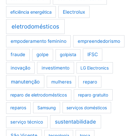
Electrolux
eficiência energética
eletrodomésticos
empoderamento feminino
empreendedorismo
fraude
golpe
IFSC
golpista
inovação
investimento
LG Electronics
manutenção
mulheres
reparo
reparo de eletrodomésticos
reparo gratuito
reparos
Samsung
serviços domésticos
sustentabilidade
serviço técnico
São Vicente
tecnologia
troca