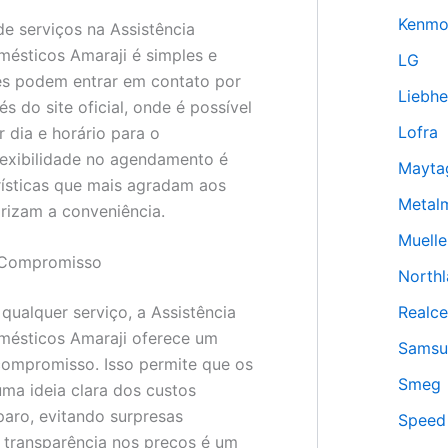
Kenmo
 serviços na Assistência
mésticos Amaraji é simples e
LG
tes podem entrar em contato por
Liebhe
és do site oficial, onde é possível
Lofra
 dia e horário para o
lexibilidade no agendamento é
Mayta
ísticas que mais agradam aos
Metal
orizam a conveniência.
Muelle
Compromisso
North
Realce
 qualquer serviço, a Assistência
mésticos Amaraji oferece um
Samsu
ompromisso. Isso permite que os
Smeg
uma ideia clara dos custos
paro, evitando surpresas
Speed
 transparência nos preços é um