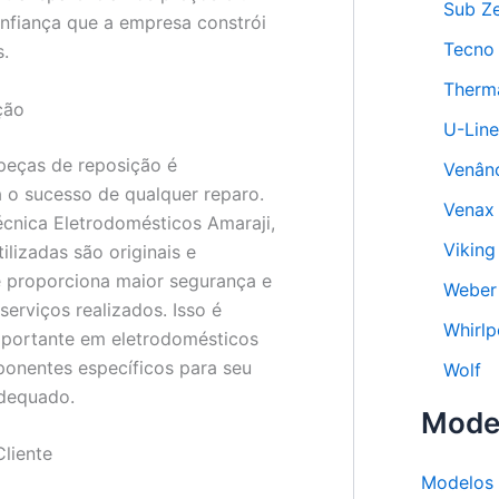
Sub Z
onfiança que a empresa constrói
Tecno
s.
Therm
ção
U-Line
peças de reposição é
Venân
 o sucesso de qualquer reparo.
Venax
écnica Eletrodomésticos Amaraji,
Viking
ilizadas são originais e
e proporciona maior segurança e
Weber
serviços realizados. Isso é
Whirlp
mportante em eletrodomésticos
onentes específicos para seu
Wolf
dequado.
Mode
liente
Modelos