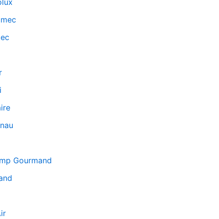
olux
omec
tec
r
i
ire
nau
emp Gourmand
and
ir