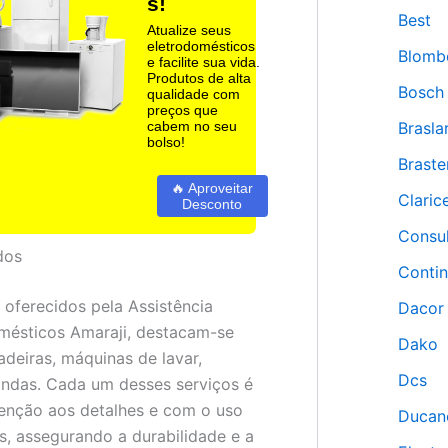
s!
Best
Atualize seus
eletrodomésticos
Blomb
e facilite sua vida.
Produtos de alta
Bosch
qualidade com
preços que
Brasla
cabem no seu
bolso!
Brast
🔥 Aproveitar
Claric
Desconto
Consu
dos
Contin
 oferecidos pela Assistência
Dacor
mésticos Amaraji, destacam-se
Dako
adeiras, máquinas de lavar,
Dcs
ndas. Cada um desses serviços é
enção aos detalhes e com o uso
Ducan
s, assegurando a durabilidade e a