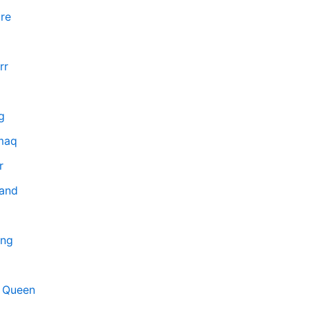
re
rr
g
maq
r
land
ng
 Queen