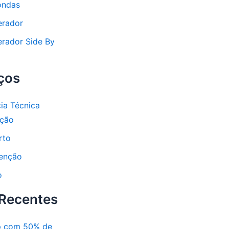
ondas
erador
erador Side By
ços
cia Técnica
ação
rto
enção
o
 Recentes
p com 50% de