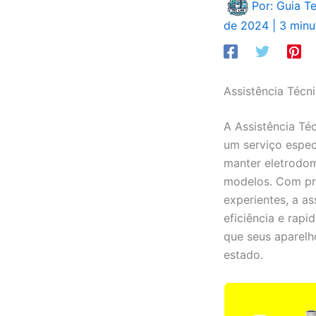
Por: Guia T
de 2024
|
3 minu
Assistência Técn
A Assistência Té
um serviço espec
manter eletrodom
modelos. Com pro
experientes, a as
eficiência e rap
que seus aparelh
estado.