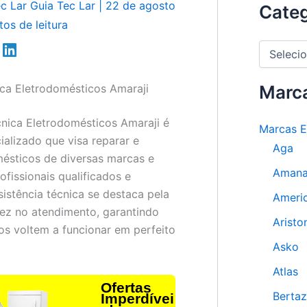
ec Lar
Guia Tec Lar
|
22 de agosto
Categ
tos de leitura
C
a
t
ica Eletrodomésticos Amaraji
e
Marc
g
o
cnica Eletrodomésticos Amaraji é
Marcas E
r
ializado que visa reparar e
i
Aga
a
ésticos de diversas marcas e
s
Aman
fissionais qualificados e
sistência técnica se destaca pela
Ameri
idez no atendimento, garantindo
Aristo
os voltem a funcionar em perfeito
Asko
Atlas
Ofertas
Bertaz
Imperdívei