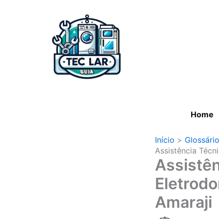
Ir
para
o
conteúdo
Home
Início
Glossári
Assistência Técn
Assistên
Eletrod
Amaraji