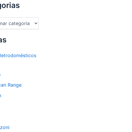
orias
as
letrodomésticos
a
can Range
n
zoni