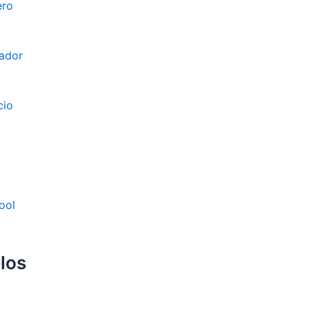
ero
ador
cio
ool
los