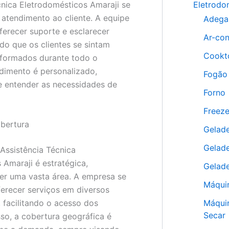
Eletrodo
cnica Eletrodomésticos Amaraji se
 atendimento ao cliente. A equipe
Adega
ferecer suporte e esclarecer
Ar-co
do que os clientes se sintam
Cookt
nformados durante todo o
dimento é personalizado,
Fogão
 entender as necessidades de
Forno
Freeze
bertura
Gelade
Gelade
 Assistência Técnica
 Amaraji é estratégica,
Gelade
er uma vasta área. A empresa se
Máqui
erecer serviços em diversos
Máquin
, facilitando o acesso dos
Secar
sso, a cobertura geográfica é