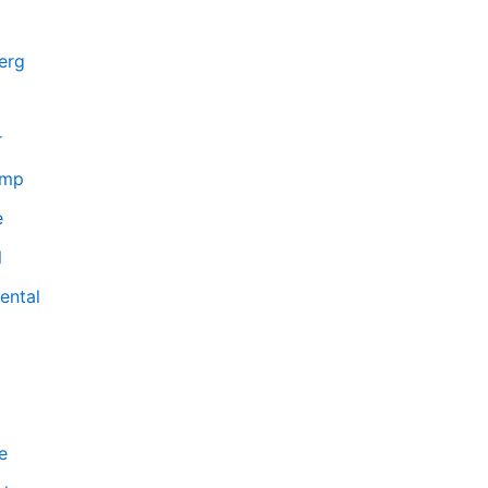
erg
r
emp
e
l
ental
e