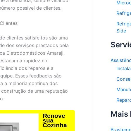
me a demanda, sempre visando
Micro
número possível de clientes.
Refrig
Clientes
Refrig
Side
e clientes satisfeitos são uma
Servi
de dos serviços prestados pela
ica Eletrodomésticos Amaraji.
Assistên
destacam a rapidez no
iciência dos reparos e a
Instal
equipe. Esses feedbacks são
Conse
a a melhoria contínua dos
Manut
a construção de uma reputação
o.
Repar
Mais
Renove
sua
Cozinha
Brastem