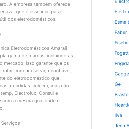
Electr
paro. A empresa também oferece
ntiva, que é essencial para
Elettr
útil dos eletrodomésticos.
Esmal
Faber
s
Fische
cnica Eletrodomésticos Amaraji
Fogatt
la gama de marcas, incluindo as
o mercado. Isso garante que os
Frigida
contar com um serviço confiável,
Gagge
te do eletrodoméstico que
Ge
cas atendidas incluem, mas não
stemp, Electrolux, Consul e
Brast
 com a mesma qualidade e
Heartl
o.
Ilve
Serviços
Jenn A