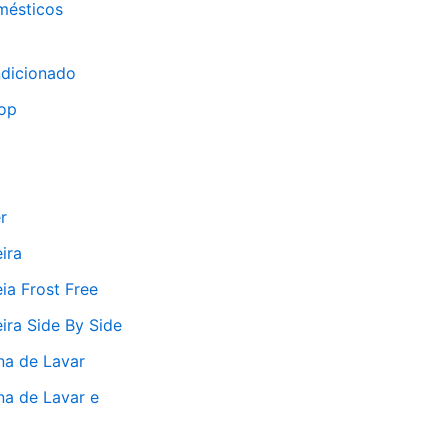
mésticos
ndicionado
op
r
ira
ia Frost Free
ira Side By Side
na de Lavar
a de Lavar e