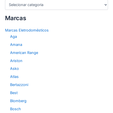
C
a
t
Marcas
e
g
o
Marcas Eletrodomésticos
r
Aga
i
a
Amana
s
American Range
Ariston
Asko
Atlas
Bertazzoni
Best
Blomberg
Bosch