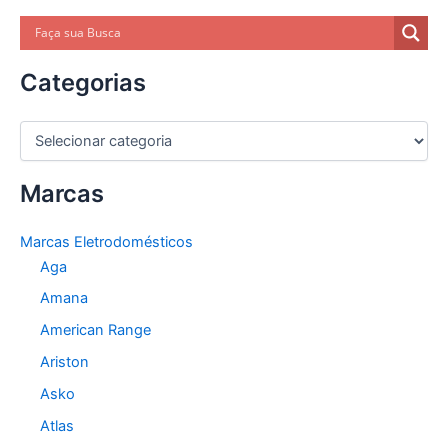
Categorias
C
a
t
Marcas
e
g
o
Marcas Eletrodomésticos
r
Aga
i
a
Amana
s
American Range
Ariston
Asko
Atlas