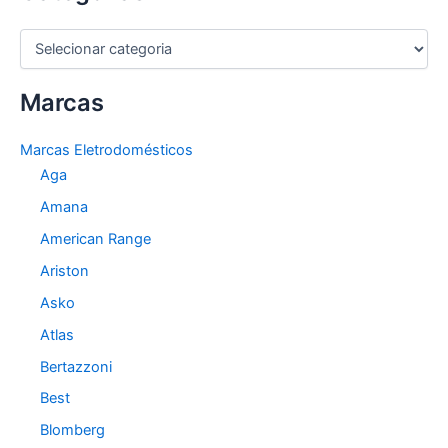
C
a
t
Marcas
e
g
o
Marcas Eletrodomésticos
r
Aga
i
a
Amana
s
American Range
Ariston
Asko
Atlas
Bertazzoni
Best
Blomberg